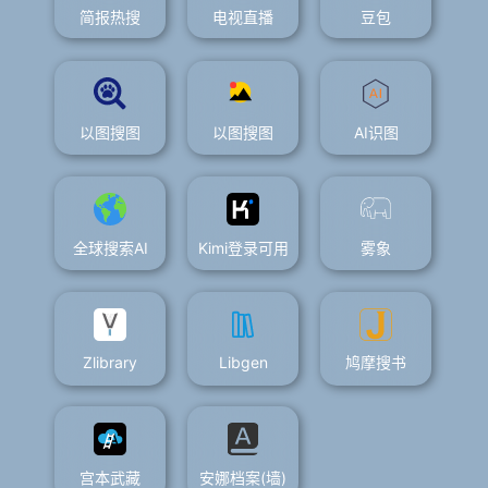
简报热搜
电视直播
豆包
以图搜图
以图搜图
AI识图
全球搜索AI
Kimi登录可用
雾象
Zlibrary
Libgen
鸠摩搜书
宫本武藏
安娜档案(墙)