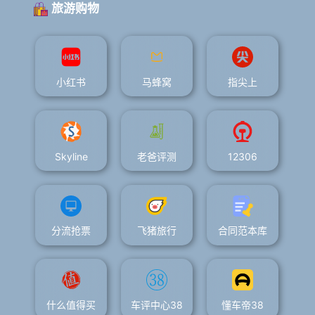
旅游购物
小红书
马蜂窝
指尖上
Skyline
老爸评测
12306
分流抢票
飞猪旅行
合同范本库
什么值得买
车评中心38
懂车帝38